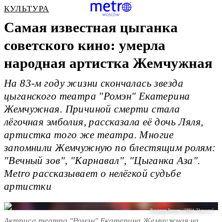
КУЛЬТУРА
Самая известная цыганка
советского кино: умерла
народная артистка Жемчужная
На 83-м году жизни скончалась звезда
цыганского театра "Ромэн" Екатерина
Жемчужная. Причиной смерти стала
лёгочная эмболия, рассказала её дочь Ляля,
артистка того же театра. Многие
запомнили Жемчужную по блестящим ролям:
"Вечный зов", "Карнавал", "Цыганка Аза".
Metro рассказывает о нелёгкой судьбе
артистки
Владимир Вяткин / @РИА "Новости"
Актриса театра "Ромэн" Екатерина Жемчужная на