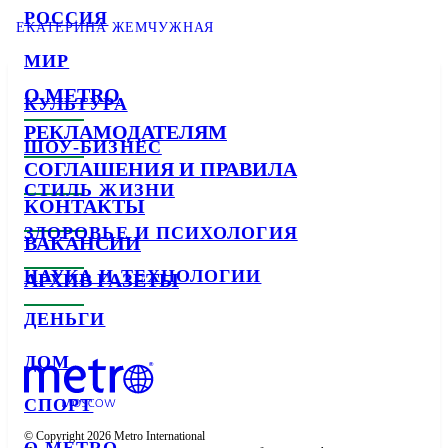
РОССИЯ
ЕКАТЕРИНА ЖЕМЧУЖНАЯ
МИР
О METRO
КУЛЬТУРА
РЕКЛАМОДАТЕЛЯМ
ШОУ-БИЗНЕС
СОГЛАШЕНИЯ И ПРАВИЛА
СТИЛЬ ЖИЗНИ
КОНТАКТЫ
ЗДОРОВЬЕ И ПСИХОЛОГИЯ
ВАКАНСИИ
НАУКА И ТЕХНОЛОГИИ
АРХИВ ГАЗЕТЫ
ДЕНЬГИ
ДОМ
СПОРТ
© Copyright 2026 Metro International
