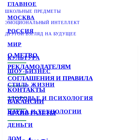
ГЛАВНОЕ
ШКОЛЬНЫЕ ПРЕДМЕТЫ
МОСКВА
ЭМОЦИОНАЛЬНЫЙ ИНТЕЛЛЕКТ
РОССИЯ
ДРУГОЙ ВЗГЛЯД НА БУДУЩЕЕ
МИР
О METRO
КУЛЬТУРА
РЕКЛАМОДАТЕЛЯМ
ШОУ-БИЗНЕС
СОГЛАШЕНИЯ И ПРАВИЛА
СТИЛЬ ЖИЗНИ
КОНТАКТЫ
ЗДОРОВЬЕ И ПСИХОЛОГИЯ
ВАКАНСИИ
НАУКА И ТЕХНОЛОГИИ
АРХИВ ГАЗЕТЫ
ДЕНЬГИ
ДОМ