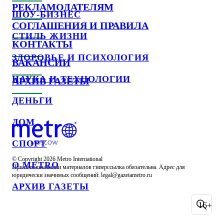
РЕКЛАМОДАТЕЛЯМ
ШОУ-БИЗНЕС
СОГЛАШЕНИЯ И ПРАВИЛА
СТИЛЬ ЖИЗНИ
КОНТАКТЫ
ЗДОРОВЬЕ И ПСИХОЛОГИЯ
ВАКАНСИИ
НАУКА И ТЕХНОЛОГИИ
АРХИВ ГАЗЕТЫ
ДЕНЬГИ
ДОМ
СПОРТ
© Copyright 2026 Metro International

О METRO
При использовании материалов гиперссылка обязательна. Адрес для 
юридически значимых сообщений: 
АРХИВ ГАЗЕТЫ
16+