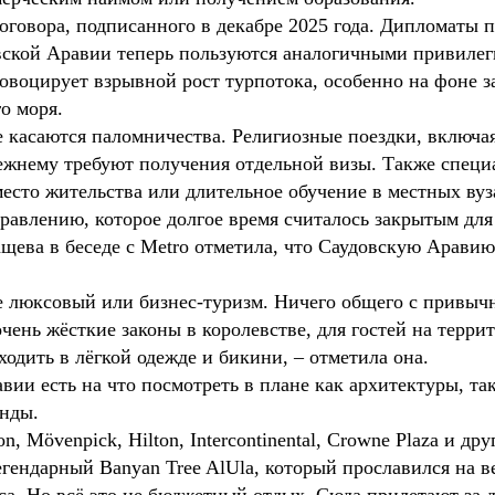
договора, подписанного в декабре 2025 года. Дипломаты
овской Аравии теперь пользуются аналогичными привиле
ровоцирует взрывной рост турпотока, особенно на фоне 
о моря.
е касаются паломничества. Религиозные поездки, включа
ежнему требуют получения отдельной визы. Также специ
место жительства или длительное обучение в местных ву
равлению, которое долгое время считалось закрытым для
ева в беседе с Metro отметила, что Саудовскую Аравию
ее люксовый или бизнес-туризм. Ничего общего с привы
очень жёсткие законы в королевстве, для гостей на терри
дить в лёгкой одежде и бикини, – отметила она.
авии есть на что посмотреть в плане как архитектуры, т
енды.
son, Mövenpick, Hilton, Intercontinental, Crowne Plaza и д
егендарный Banyan Tree AlUla, который прославился на 