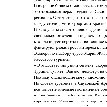
Внедрение безвиза стало результатом 
это зеркальная мера: подданные Сауд
регионов. Ожидается, что этот шаг сп
между столицами и курортами Красног
Важно учитывать, что нововведения н
специально отведённый период, по-пр
кто планирует переезд на постоянное 
фиксируют резкий рост интереса к нап
Эксперт по подбору туров Мария Жигащ
массового туризма.
– Это достаточно узкий сегмент, скор
Турции, тут нет. Однако, несмотря на 
Поэтому отдыхающие могут спокойно хо
По словам турагента, в Саудовской Ар
все топовые мировые гостиничные бр
– Four Seasons, The Ritz-Carlton, Radis
королевстве. Многие туристы едут в л