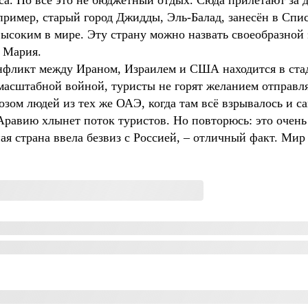
а. Но всё это не бюджетный отдых. Сюда прилетают за 
пример, старый город Джидды, Эль-Балад, занесён в Сп
ысоким в мире. Эту страну можно назвать своеобразной 
 Мария.
конфликт между Ираном, Израилем и США находится в ста
асштабной войной, туристы не горят желанием отправля
зом людей из тех же ОАЭ, когда там всё взрывалось и с
Аравию хлынет поток туристов. Но повторюсь: это очень
ная страна ввела безвиз с Россией, – отличный факт. Мир