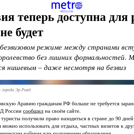
ия теперь доступна для 
не будет
безвизовом режиме между странами вступ
ролевство без лишних формальностей. Me
ся нишевым – даже несмотря на безвиз
 города Эр-Рияд.
удовскую Аравию гражданам РФ больше не требуется зара
МИД России
сообщил
на cвоём сайте.
туристы получили право находиться в стране до 90 дней 
 можно использовать для отдыха, частных визитов к дру
ммерческим наймом или получением образования.