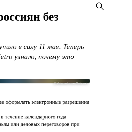
россиян без
ило в силу 11 мая. Теперь
tro узнало, почему это
@ Mohammed younos/Shutterstock
нее оформлять электронные разрешения
в течение календарного года
зьям или деловых переговоров при