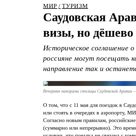
МИР
ТУРИЗМ
Саудовская Арав
визы, но дёшево 
Историческое соглашение о 
россияне могут посещать ко
направление так и останет
Вечерняя панорама столицы Саудовской Аравии —
О том, что с 11 мая для поездок в Са
или стоять в очередях в аэропорту, 
Согласно новым правилам, российские 
(суммарно или непрерывно). Это время
условии, что поездка не связана с ко