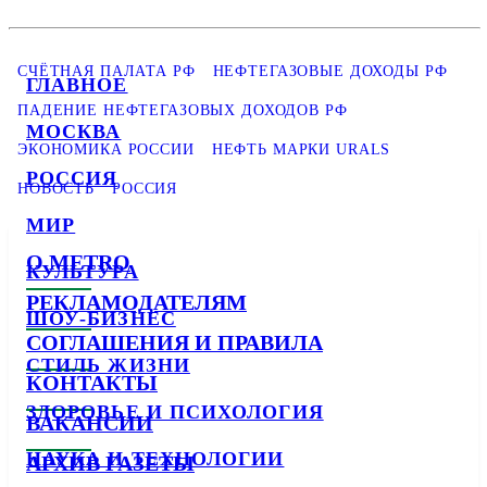
СЧЁТНАЯ ПАЛАТА РФ
НЕФТЕГАЗОВЫЕ ДОХОДЫ РФ
ГЛАВНОЕ
ПАДЕНИЕ НЕФТЕГАЗОВЫХ ДОХОДОВ РФ
МОСКВА
ЭКОНОМИКА РОССИИ
НЕФТЬ МАРКИ URALS
РОССИЯ
НОВОСТЬ
РОССИЯ
МИР
О METRO
КУЛЬТУРА
РЕКЛАМОДАТЕЛЯМ
ШОУ-БИЗНЕС
СОГЛАШЕНИЯ И ПРАВИЛА
СТИЛЬ ЖИЗНИ
КОНТАКТЫ
ЗДОРОВЬЕ И ПСИХОЛОГИЯ
ВАКАНСИИ
НАУКА И ТЕХНОЛОГИИ
АРХИВ ГАЗЕТЫ