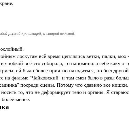
кране.
одой рыжей красавицей, и старой ведьмой.
огослойный.
лойным лоскутам всё время цеплялись ветки, палки, мох –
й и я юбкой всё это собирала, то напоминала себе каку
трисы, ей было более приятно находиться, но был другой 
те на фильме "Чайковский" и там смен было в разы боль
всадника" посреди сцены. Потому что сдавило все кишки.
 носить то, что не деформирует тело и органы. Я стараю
 более-менее.
ика