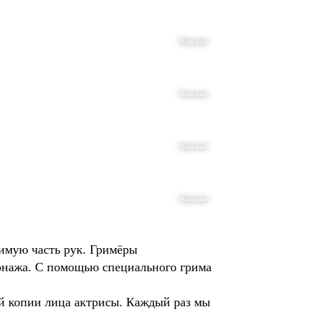
"Наше кино"
"Наше кино"
"Наше кино"
"Наше кино"
димую часть рук. Гримёры
сонажа. С помощью специального грима
ой копии лица актрисы. Каждый раз мы