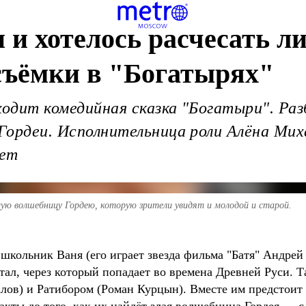
и хотелось расчесать л
съёмки в "Богатырях"
ходит комедийная сказка "Богатыри". Ра
 Гордеи. Исполнительница роли Алёна Миха
лет
лую волшебницу Гордею, которую зрители увидят и молодой и старой.
школьник Ваня (его играет звезда фильма "Батя" Андре
ал, через который попадает во времена Древней Руси. Т
лов) и Ратибором (Роман Курцын). Вместе им предстоит