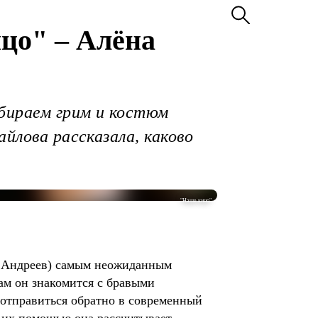
ицо" – Алёна
збираем грим и костюм
йлова рассказала, каково
"Наше кино"
й Андреев) самым неожиданным
ам он знакомится с бравыми
 отправиться обратно в современный