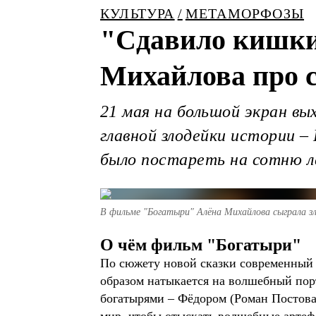
КУЛЬТУРА
МЕТАМОРФОЗЫ
"Сдавило кишки 
Михайлова про 
21 мая на большой экран вы
главной злодейки истории –
было постареть на сотню 
В фильме "Богатыри" Алёна Михайлова сыграла з
О чём фильм "Богатыри"
По сюжету новой сказки современный 
образом натыкается на волшебный порт
богатырями – Фёдором (Роман Постова