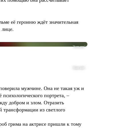
с их помощью она рассчитывает
льме её героиню ждёт значительная
а лице.
"Наше кино"
"Наше кино"
 поверила мужчине. Она не такая уж и
ё психологического портрета, –
жду добром и злом. Отразить
й трансформации из светлого
роб грима на актрисе пришли к тому