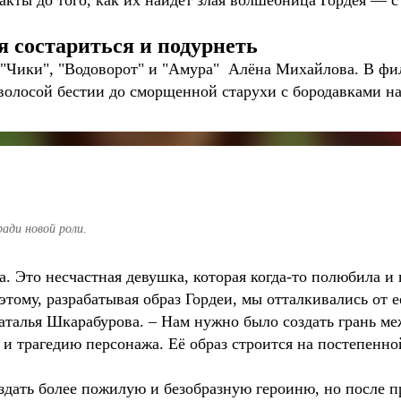
акты до того, как их найдёт злая волшебница Гордея — 
 состариться и подурнеть
 "Чики", "Водоворот" и "Амура" Алёна Михайлова. В фи
олосой бестии до сморщенной старухи с бородавками н
ади новой роли.
а. Это несчастная девушка, которая когда-то полюбила и
оэтому, разрабатывая образ Гордеи, мы отталкивались от е
аталья Шкарабурова. – Нам нужно было создать грань ме
и трагедию персонажа. Её образ строится на постепенно
здать более пожилую и безобразную героиню, но после п