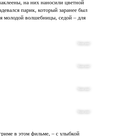
наклеены, на них наносили цветной
девался парик, который заранее был
ля молодой волшебницы, седой – для
"Наше кино"
"Наше кино"
"Наше кино"
"Наше кино"
гриме в этом фильме, – с улыбкой