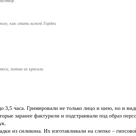
раствор.
того, как стать кожей Гордеи.
меси, потом их красили.
до 3,5 часа. Гримировали не только лицо и шею, но и ви
оторые заранее фактурили и подстраивали под образ пер
ук.
адки из силикона. Их изготавливали на слепке – гипсов