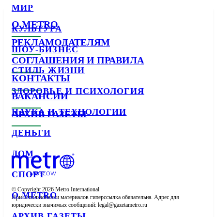
МИР
О METRO
КУЛЬТУРА
РЕКЛАМОДАТЕЛЯМ
ШОУ-БИЗНЕС
СОГЛАШЕНИЯ И ПРАВИЛА
СТИЛЬ ЖИЗНИ
КОНТАКТЫ
ЗДОРОВЬЕ И ПСИХОЛОГИЯ
ВАКАНСИИ
НАУКА И ТЕХНОЛОГИИ
АРХИВ ГАЗЕТЫ
ДЕНЬГИ
ДОМ
СПОРТ
© Copyright 2026 Metro International

О METRO
При использовании материалов гиперссылка обязательна. Адрес для 
юридически значимых сообщений: 
АРХИВ ГАЗЕТЫ