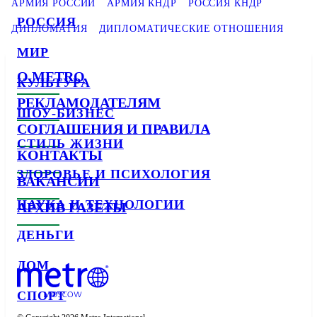
АРМИЯ РОССИИ
АРМИЯ КНДР
РОССИЯ КНДР
РОССИЯ
ДИПЛОМАТИЯ
ДИПЛОМАТИЧЕСКИЕ ОТНОШЕНИЯ
МИР
О METRO
КУЛЬТУРА
РЕКЛАМОДАТЕЛЯМ
ШОУ-БИЗНЕС
СОГЛАШЕНИЯ И ПРАВИЛА
СТИЛЬ ЖИЗНИ
КОНТАКТЫ
ЗДОРОВЬЕ И ПСИХОЛОГИЯ
ВАКАНСИИ
НАУКА И ТЕХНОЛОГИИ
АРХИВ ГАЗЕТЫ
ДЕНЬГИ
ДОМ
СПОРТ