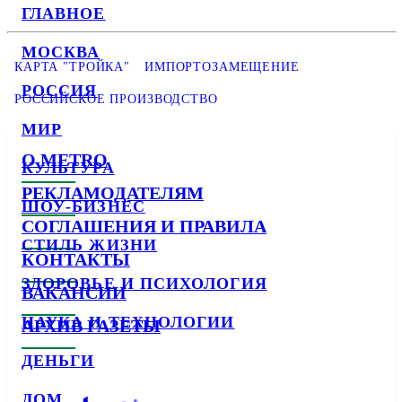
ГЛАВНОЕ
МОСКВА
КАРТА "ТРОЙКА"
ИМПОРТОЗАМЕЩЕНИЕ
РОССИЯ
РОССИЙСКОЕ ПРОИЗВОДСТВО
МИР
О METRO
КУЛЬТУРА
РЕКЛАМОДАТЕЛЯМ
ШОУ-БИЗНЕС
СОГЛАШЕНИЯ И ПРАВИЛА
СТИЛЬ ЖИЗНИ
КОНТАКТЫ
ЗДОРОВЬЕ И ПСИХОЛОГИЯ
ВАКАНСИИ
НАУКА И ТЕХНОЛОГИИ
АРХИВ ГАЗЕТЫ
ДЕНЬГИ
ДОМ