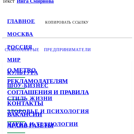
Текст
Инга Смирнова
ГЛАВНОЕ
КОПИРОВАТЬ ССЫЛКУ
МОСКВА
РОССИЯ
САМОЗАНЯТЫЕ
ПРЕДПРИНИМАТЕЛИ
МИР
О METRO
КУЛЬТУРА
РЕКЛАМОДАТЕЛЯМ
ШОУ-БИЗНЕС
СОГЛАШЕНИЯ И ПРАВИЛА
СТИЛЬ ЖИЗНИ
КОНТАКТЫ
ЗДОРОВЬЕ И ПСИХОЛОГИЯ
ВАКАНСИИ
НАУКА И ТЕХНОЛОГИИ
АРХИВ ГАЗЕТЫ