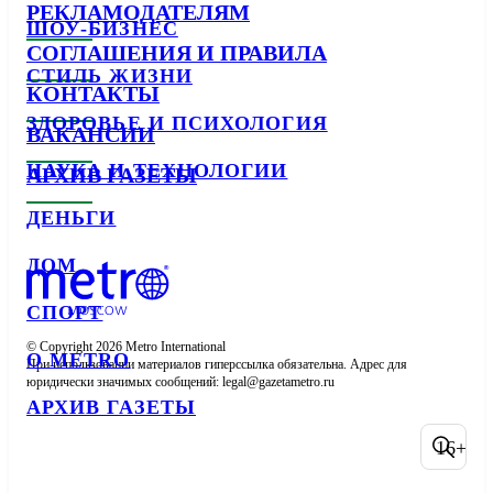
РЕКЛАМОДАТЕЛЯМ
ШОУ-БИЗНЕС
СОГЛАШЕНИЯ И ПРАВИЛА
СТИЛЬ ЖИЗНИ
КОНТАКТЫ
ЗДОРОВЬЕ И ПСИХОЛОГИЯ
ВАКАНСИИ
НАУКА И ТЕХНОЛОГИИ
АРХИВ ГАЗЕТЫ
ДЕНЬГИ
ДОМ
СПОРТ
© Copyright 2026 Metro International

О METRO
При использовании материалов гиперссылка обязательна. Адрес для 
юридически значимых сообщений: 
АРХИВ ГАЗЕТЫ
16+