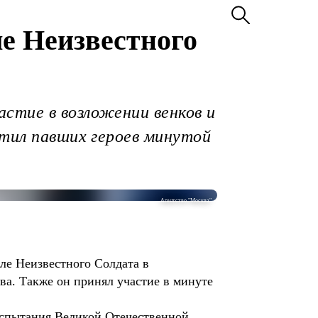
е Неизвестного
стие в возложении венков и
чтил павших героев минутой
Агентство "Москва"
ле Неизвестного Солдата в
ва. Также он принял участие в минуте
испытания Великой Отечественной