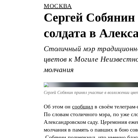
МОСКВА
Сергей Собянин 
солдата в Алекс
Столичный мэр традиционно
цветов к Могиле Неизвестно
молчания
Сергей Собянин принял участие в возложении цве
Об этом он
сообщил
в своём телеграм-
По словам столичного мэра, по уже с
Александровском саду. Церемония ежег
молчания в память о павших в бою сов
Собянин подчеркнул, что именно благ