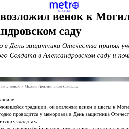
возложил венок к Могил
андровском саду
 в День защитника Отечества принял уча
го Солдата в Александровском саду и по
тов и венков к Могиле Неизвестного Солдата
канале.
ложившейся традиции, он возложил венки и цветы к Моги
одно проводится у мемориала в День защитника Отечест
етских солдатах.
одаря павшим бойцам наша страна смогла выстоять все 