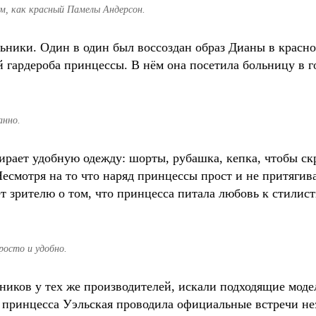
м, как красный Памелы Андерсон.
ники. Один в один был воссоздан образ Дианы в красном
й гардероба принцессы. В нём она посетила больницу в го
анно.
рает удобную одежду: шорты, рубашка, кепка, чтобы скр
смотря на то что наряд принцессы прост и не притягивае
т зрителю о том, что принцесса питала любовь к стилист
росто и удобно.
ников у тех же производителей, искали подходящие моде
 принцесса Уэльская проводила официальные встречи нез