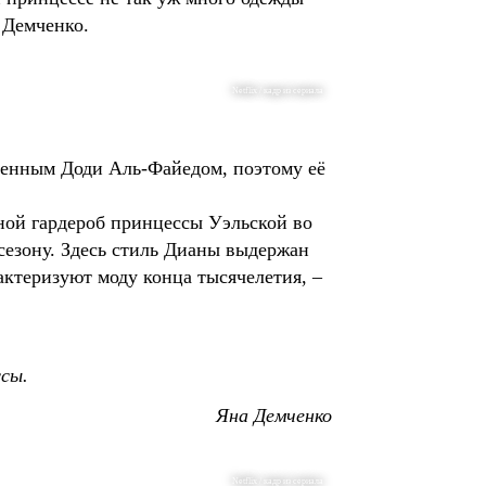
 Демченко.
Netflix / кадр из сериала
ленным Доди Аль-Файедом, поэтому её
ной гардероб принцессы Уэльской во
 сезону. Здесь стиль Дианы выдержан
актеризуют моду конца тысячелетия, –
сы.
Яна Демченко
Netflix / кадр из сериала