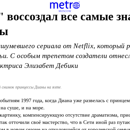
 воссоздал все самые з
ны
шумевшего сериала от Netflix, который 
ьи. С особым трепетом создатели отнесл
актриса Элизабет Дебики
 снимок принцессы Дианы на яхте.
обытиям 1997 года, когда Диана уже развелась с принцем
на суше, и на море.
 картинку, компенсирующую отсутствие драматизма, прис
ак отточили своё мастерство, что в Сети иной раз пут
м в новом сезоне на отколовшейся от королевской семьи