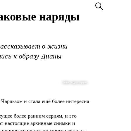
наковые наряды
рассказывает о жизни
ись к образу Дианы
Netflix / кадр из сериала
 Чарльзом и стала ещё более интересна
ущее более ранним сериям, и это
ают настоящие архивные снимки и
 принцессе не так уж много одежды –