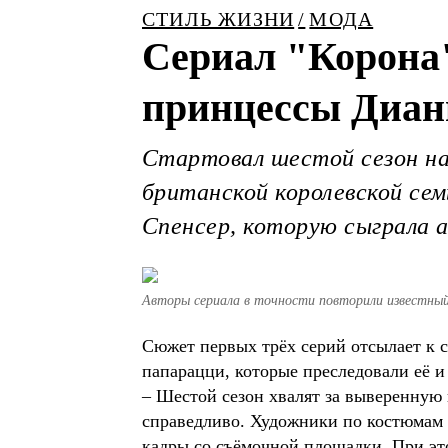
СТИЛЬ ЖИЗНИ
МОДА
Сериал "Корона"
принцессы Диа
Стартовал шестой сезон на
британской королевской сем
Спенсер, которую сыграла 
Авторы сериала в точности повторили известный
Сюжет первых трёх серий отсылает к с
папарацци, которые преследовали её и 
– Шестой сезон хвалят за выверенную
справедливо. Художники по костюмам т
кадры со съёмочной площадки. При это