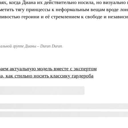
чаях, когда Диана их действительно носила, но визуально
етить тягу принцессы к неформальным вещам вроде лон
ивостью героини и её стремлением к свободе и независи
льной группе Дианы – Duran Duran.
ем актуальную модель вместе с экспертом
а, как стильно носить классику гардероба