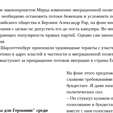
ое законопроектом Мерца изменение миграционной поли
 необходимо остановить потоки беженцев и усложнить по
азийского общества в Берлине Александр Рар, на фоне вн
ния с целью не допустить его до поста канцлера. Во мно
ирающих популярность правых партий. Однако сам законо
ия.
е Шарлоттенбург произошли чудовищные теракты с участи
итики в адрес властей в частности и миграционной поли
 выступает за прекращение потоков миграции в страны Ев
На фоне этого предло
схожими требованиями 
бундестаге. И даже на
политических сил.
– Он стукнул кулаком п
голосование в бундеста
ы для Германии" среди
вместе с ним голосоват