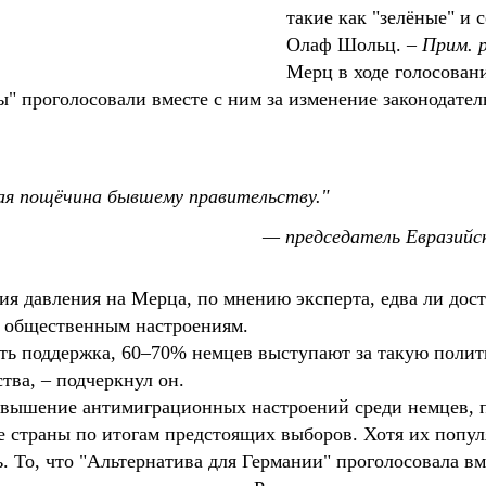
такие как "зелёные" и
Олаф Шольц. –
Прим. р
Мерц в ходе голосован
" проголосовали вместе с ним за изменение законодатель
ая пощёчина бывшему правительству.
— председатель Евразийск
я давления на Мерца, по мнению эксперта, едва ли дости
 общественным настроениям.
сть поддержка, 60–70% немцев выступают за такую полити
тва, – подчеркнул он.
повышение антимиграционных настроений среди немцев, п
е страны по итогам предстоящих выборов. Хотя их попул
. То, что "Альтернатива для Германии" проголосовала вм