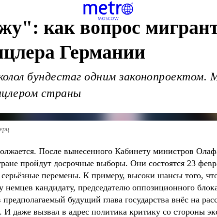
жу": как вопрос мигрант
анцлера Германии
лол бундестаг одним законопроектом. Me
нцлером страны
ерц.
олжается. После вынесенного Кабинету министров Олаф
тране пройдут досрочные выборы. Они состоятся 23 февр
 серьёзные перемены. К примеру, высоки шансы того, ч
у у немцев кандидату, председателю оппозиционного бл
в предполагаемый будущий глава государства внёс на рас
 И даже вызвал в адрес политика критику со стороны эк