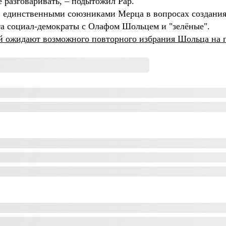
е разговаривать, – подытожил Рар.
 единственными союзниками Мерца в вопросах создания п
та социал-демократы с Олафом Шольцем и "зелёные".
й ожидают возможного повторного избрания Шольца на 