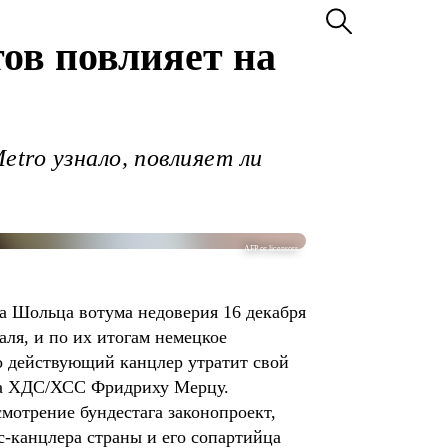
ов повлияет на
tro узнало, повлияет ли
AFP or licensors
а Шольца вотума недоверия 16 декабря
аля, и по их итогам немецкое
то действующий канцлер утратит свой
ока ХДС/ХСС Фридриху Мерцу.
смотрение бундестага законопроект,
с-канцлера страны и его сопартийца