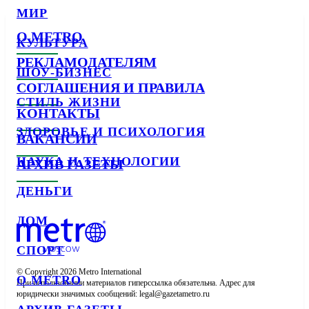
МИР
О METRO
КУЛЬТУРА
РЕКЛАМОДАТЕЛЯМ
ШОУ-БИЗНЕС
СОГЛАШЕНИЯ И ПРАВИЛА
СТИЛЬ ЖИЗНИ
КОНТАКТЫ
ЗДОРОВЬЕ И ПСИХОЛОГИЯ
ВАКАНСИИ
НАУКА И ТЕХНОЛОГИИ
АРХИВ ГАЗЕТЫ
ДЕНЬГИ
ДОМ
СПОРТ
© Copyright 2026 Metro International

О METRO
При использовании материалов гиперссылка обязательна. Адрес для 
юридически значимых сообщений: 