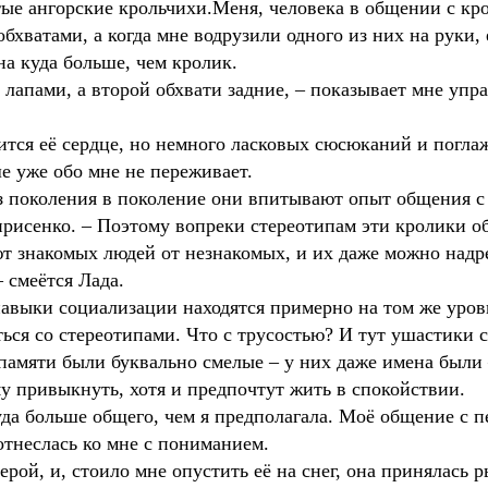
тые ангорские крольчихи.Меня, человека в общении с кр
хватами, а когда мне водрузили одного из них на руки,
ана куда больше, чем кролик.
од лапами, а второй обхвати задние, – показывает мне у
ится её сердце, но немного ласковых сюсюканий и погла
е уже обо мне не переживает.
з поколения в поколение они впитывают опыт общения с
рисенко. – Поэтому вопреки стереотипам эти кролики о
ют знакомых людей от незнакомых, и их даже можно надр
– смеётся Лада.
 навыки социализации находятся примерно на том же уро
ться со стереотипами. Что с трусостью? И тут ушастики
 памяти были буквально смелые – у них даже имена были
му привыкнуть, хотя и предпочтут жить в спокойствии.
уда больше общего, чем я предполагала. Моё общение с 
 отнеслась ко мне с пониманием.
ерой, и, стоило мне опустить её на снег, она принялась 