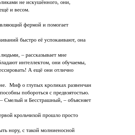
оликами не искушённого, они,
 ещё и весом.
правляющий фермой и помогает
живаний быстро её успокаивают, она
 людьми, – рассказывает мне
бладают интеллектом, они обучаемы,
ессировать! А ещё они отлично
вне. Миф о глупых кроликах развенчан
 способны побороться с предвзятостью.
 – Смелый и Бесстрашный, – объясняет
первой крольчихой прошло просто
рыть нору, с такой молниеносной