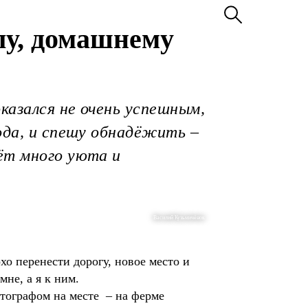
лу, домашнему
оказался не очень успешным,
ода, и спешу обнадёжить –
ёт много уюта и
Василий Кузьмичёнок
хо перенести дорогу, новое место и
мне, а я к ним.
отографом на месте – на ферме