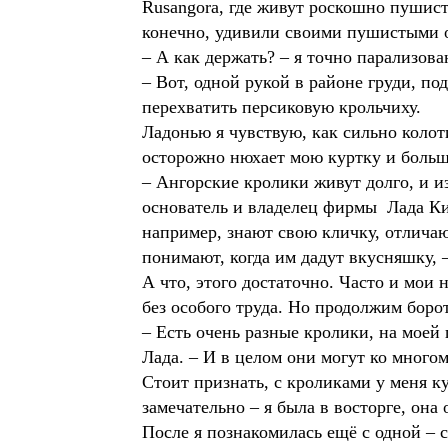
Rusangora, где живут роскошно пушис
конечно, удивили своими пушистыми об
– А как держать? – я точно парализов
– Вот, одной рукой в районе груди, п
перехватить персиковую крольчиху.
Ладонью я чувствую, как сильно колот
осторожно нюхает мою куртку и больш
– Ангорские кролики живут долго, и и
основатель и владелец фирмы Лада Ки
например, знают свою кличку, отлича
понимают, когда им дадут вкусняшку, 
А что, этого достаточно. Часто и мои
без особого труда. Но продолжим боро
– Есть очень разные кролики, на моей
Лада. – И в целом они могут ко много
Стоит признать, с кроликами у меня к
замечательно – я была в восторге, она
После я познакомилась ещё с одной – с