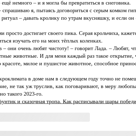
о ещё немного – и я могла бы превратиться в снеговика.
 – спрашиваю я, пытаясь договориться с серым комком ги
 ритуал – давать кролику по утрам вкусняшку, и если он е
а.
ми просто достигает своего пика. Серая крольчиха, кажетс
иться изучать его на моих тёплых коленках.
 – они очень любят чистоту! – говорит Лада. – Любят, чт
тные животные. И для меня каждый раз такое открытие, 
о красоте, милое и пушистое животное, способное прино
икроклимата в доме нам в следующем году точно не помеш
вие, не так уж труслив, как поговаривают, в меру любоп
но такого 2023-го.
унтик и сказочная тропа. Как расписывали шары победи