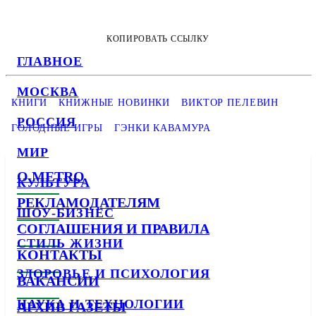
КОПИРОВАТЬ ССЫЛКУ
ГЛАВНОЕ
МОСКВА
КНИГИ
КНИЖНЫЕ НОВИНКИ
ВИКТОР ПЕЛЕВИН
РОССИЯ
ГОЛОДНЫЕ ИГРЫ
ГЭНКИ КАВАМУРА
МИР
О METRO
КУЛЬТУРА
РЕКЛАМОДАТЕЛЯМ
ШОУ-БИЗНЕС
СОГЛАШЕНИЯ И ПРАВИЛА
СТИЛЬ ЖИЗНИ
КОНТАКТЫ
ЗДОРОВЬЕ И ПСИХОЛОГИЯ
ВАКАНСИИ
НАУКА И ТЕХНОЛОГИИ
АРХИВ ГАЗЕТЫ