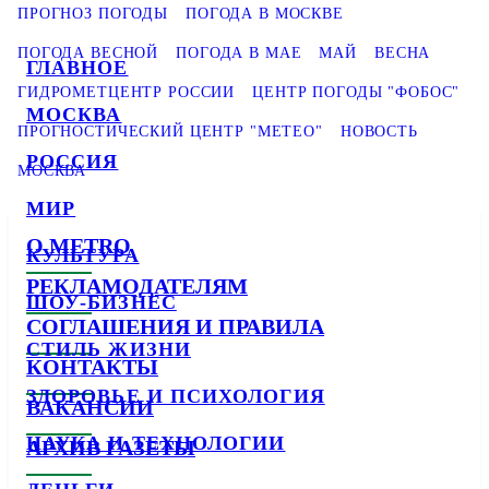
ПРОГНОЗ ПОГОДЫ
ПОГОДА В МОСКВЕ
ПОГОДА ВЕСНОЙ
ПОГОДА В МАЕ
МАЙ
ВЕСНА
ГЛАВНОЕ
ГИДРОМЕТЦЕНТР РОССИИ
ЦЕНТР ПОГОДЫ "ФОБОС"
МОСКВА
ПРОГНОСТИЧЕСКИЙ ЦЕНТР "МЕТЕО"
НОВОСТЬ
РОССИЯ
МОСКВА
МИР
О METRO
КУЛЬТУРА
РЕКЛАМОДАТЕЛЯМ
ШОУ-БИЗНЕС
СОГЛАШЕНИЯ И ПРАВИЛА
СТИЛЬ ЖИЗНИ
КОНТАКТЫ
ЗДОРОВЬЕ И ПСИХОЛОГИЯ
ВАКАНСИИ
НАУКА И ТЕХНОЛОГИИ
АРХИВ ГАЗЕТЫ