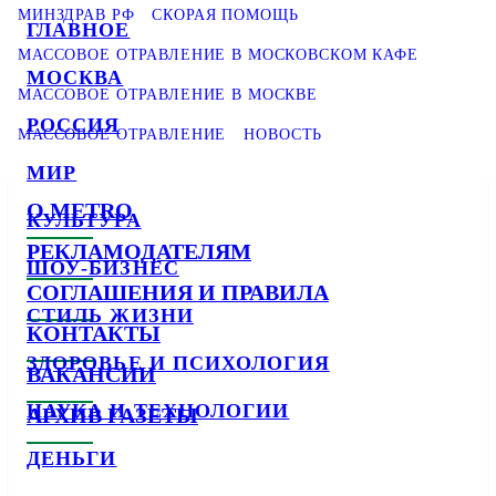
МИНЗДРАВ РФ
СКОРАЯ ПОМОЩЬ
ГЛАВНОЕ
МАССОВОЕ ОТРАВЛЕНИЕ В МОСКОВСКОМ КАФЕ
МОСКВА
МАССОВОЕ ОТРАВЛЕНИЕ В МОСКВЕ
РОССИЯ
МАССОВОЕ ОТРАВЛЕНИЕ
НОВОСТЬ
МИР
О METRO
КУЛЬТУРА
РЕКЛАМОДАТЕЛЯМ
ШОУ-БИЗНЕС
СОГЛАШЕНИЯ И ПРАВИЛА
СТИЛЬ ЖИЗНИ
КОНТАКТЫ
ЗДОРОВЬЕ И ПСИХОЛОГИЯ
ВАКАНСИИ
НАУКА И ТЕХНОЛОГИИ
АРХИВ ГАЗЕТЫ
ДЕНЬГИ