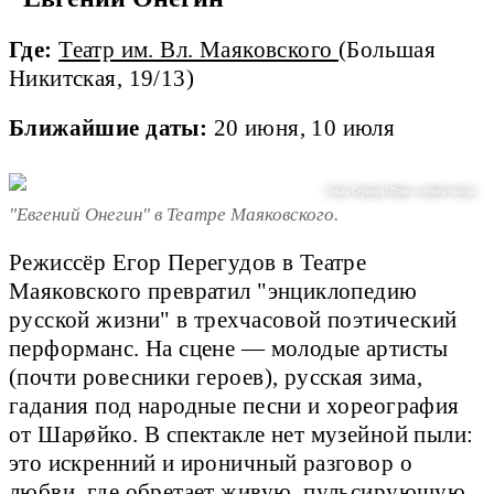
Где:
Театр им. Вл. Маяковского
(Большая
Никитская, 19/13)
Ближайшие даты:
20 июня, 10 июля
Ольга Стрелец / Пресс-слуюба театра
"Евгений Онегин" в Театре Маяковского.
Режиссёр Егор Перегудов в Театре
Маяковского превратил "энциклопедию
русской жизни" в трехчасовой поэтический
перформанс. На сцене — молодые артисты
(почти ровесники героев), русская зима,
гадания под народные песни и хореография
от Шарøйко. В спектакле нет музейной пыли:
это искренний и ироничный разговор о
любви, где обретает живую, пульсирующую