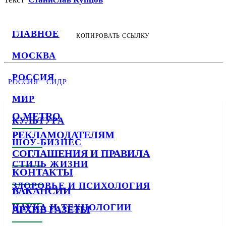
ГЛАВНОЕ
КОПИРОВАТЬ ССЫЛКУ
МОСКВА
РОССИЯ
РОССИЯ
СИДР
МИР
О METRO
КУЛЬТУРА
РЕКЛАМОДАТЕЛЯМ
ШОУ-БИЗНЕС
СОГЛАШЕНИЯ И ПРАВИЛА
СТИЛЬ ЖИЗНИ
КОНТАКТЫ
ЗДОРОВЬЕ И ПСИХОЛОГИЯ
ВАКАНСИИ
НАУКА И ТЕХНОЛОГИИ
АРХИВ ГАЗЕТЫ