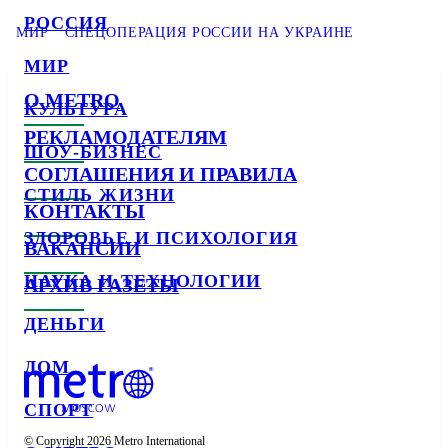
РОССИЯ
МИР
СПЕЦОПЕРАЦИЯ РОССИИ НА УКРАИНЕ
МИР
О METRO
КУЛЬТУРА
РЕКЛАМОДАТЕЛЯМ
ШОУ-БИЗНЕС
СОГЛАШЕНИЯ И ПРАВИЛА
СТИЛЬ ЖИЗНИ
КОНТАКТЫ
ЗДОРОВЬЕ И ПСИХОЛОГИЯ
ВАКАНСИИ
НАУКА И ТЕХНОЛОГИИ
АРХИВ ГАЗЕТЫ
ДЕНЬГИ
ДОМ
СПОРТ
© Copyright 2026 Metro International
