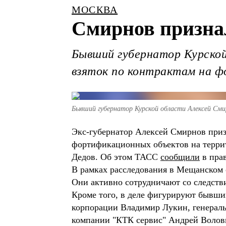
МОСКВА
Смирнов признал
Бывший губернатор Курской 
взяток по контрактам на ф
Бывший губернатор Курской области Алексей Сми
Экс-губернатор Алексей Смирнов призн
фортификационных объектов на террит
Дедов. Об этом ТАСС
сообщили
в пра
В рамках расследования в Мещанском 
Они активно сотрудничают со следстви
Кроме того, в деле фигурируют бывший
корпорации Владимир Лукин, генерал
компании "КТК сервис" Андрей Волови