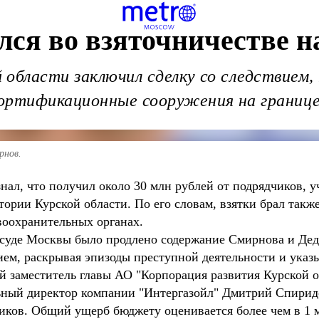
ся во взяточничестве на
области заключил сделку со следствием, 
ортификационные сооружения на границе
рнов.
ал, что получил около 30 млн рублей от подрядчиков, у
ории Курской области. По его словам, взятки брал такж
воохранительных органах.
суде Москвы было продлено содержание Смирнова и Дедо
ем, раскрывая эпизоды преступной деятельности и указы
 заместитель главы АО "Корпорация развития Курской об
ьный директор компании "Интергазойл" Дмитрий Спиридо
ков. Общий ущерб бюджету оценивается более чем в 1 м