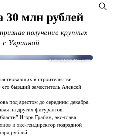
 30 млн рублей
признав получение крупных
 с Украиной
@ Александр Кряжев / РИА "Новости"
частвовавших в строительстве
е его бывший заместитель Алексей
ва под арестом до середины декабря.
вая на других фигурантов.
ласти" Игорь Грабин, экс-глава
нов и экс-гендиректор подрядной
лрд рублей.