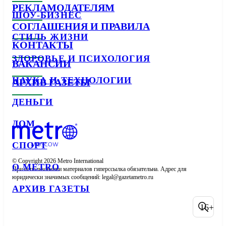
РЕКЛАМОДАТЕЛЯМ
ШОУ-БИЗНЕС
СОГЛАШЕНИЯ И ПРАВИЛА
СТИЛЬ ЖИЗНИ
КОНТАКТЫ
ЗДОРОВЬЕ И ПСИХОЛОГИЯ
ВАКАНСИИ
НАУКА И ТЕХНОЛОГИИ
АРХИВ ГАЗЕТЫ
ДЕНЬГИ
ДОМ
СПОРТ
© Copyright 2026 Metro International

О METRO
При использовании материалов гиперссылка обязательна. Адрес для 
юридически значимых сообщений: 
АРХИВ ГАЗЕТЫ
16+