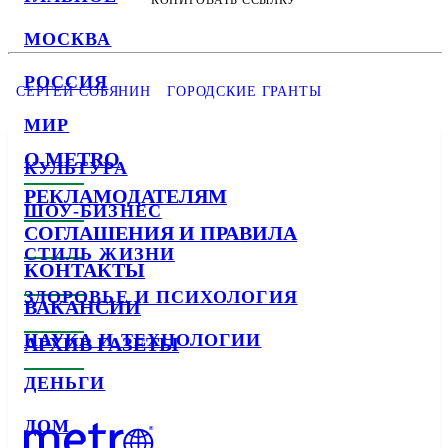
КОПИРОВАТЬ ССЫЛКУ
МОСКВА
РОССИЯ
CЕРГЕЙ СОБЯНИН
ГОРОДСКИЕ ГРАНТЫ
МИР
О METRO
КУЛЬТУРА
РЕКЛАМОДАТЕЛЯМ
ШОУ-БИЗНЕС
СОГЛАШЕНИЯ И ПРАВИЛА
СТИЛЬ ЖИЗНИ
КОНТАКТЫ
ЗДОРОВЬЕ И ПСИХОЛОГИЯ
ВАКАНСИИ
НАУКА И ТЕХНОЛОГИИ
АРХИВ ГАЗЕТЫ
ДЕНЬГИ
ДОМ