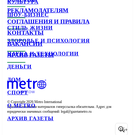
КУЛЬТУРА
РЕКЛАМОДАТЕЛЯМ
ШОУ-БИЗНЕС
СОГЛАШЕНИЯ И ПРАВИЛА
СТИЛЬ ЖИЗНИ
КОНТАКТЫ
ЗДОРОВЬЕ И ПСИХОЛОГИЯ
ВАКАНСИИ
НАУКА И ТЕХНОЛОГИИ
АРХИВ ГАЗЕТЫ
ДЕНЬГИ
ДОМ
СПОРТ
© Copyright 2026 Metro International

О METRO
При использовании материалов гиперссылка обязательна. Адрес для 
юридически значимых сообщений: 
АРХИВ ГАЗЕТЫ
16+