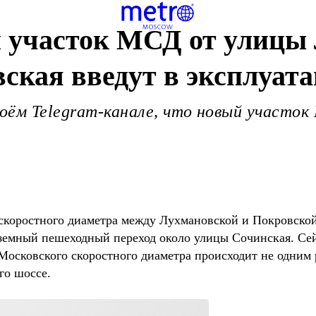
 участок МСД от улицы
ская введут в эксплуата
воём Telegram-канале, что новый участо
скоростного диаметра между Лухмановской и Покровской 
одземный пешеходный переход около улицы Сочинская. Се
осковского скоростного диаметра происходит не одним 
го шоссе.