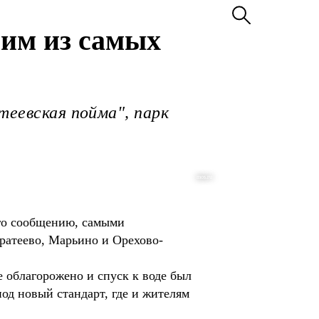
ним из самых
теевская пойма", парк
mos.ru
го сообщению, самыми
Братеево, Марьино и Орехово-
е облагорожено и спуск к воде был
од новый стандарт, где и жителям