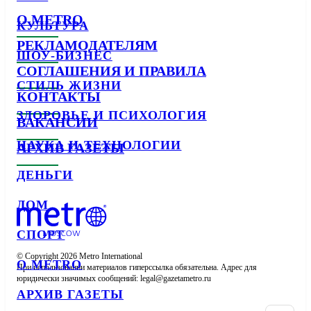
О METRO
КУЛЬТУРА
РЕКЛАМОДАТЕЛЯМ
ШОУ-БИЗНЕС
СОГЛАШЕНИЯ И ПРАВИЛА
СТИЛЬ ЖИЗНИ
КОНТАКТЫ
ЗДОРОВЬЕ И ПСИХОЛОГИЯ
ВАКАНСИИ
НАУКА И ТЕХНОЛОГИИ
АРХИВ ГАЗЕТЫ
ДЕНЬГИ
ДОМ
СПОРТ
© Copyright 2026 Metro International

О METRO
При использовании материалов гиперссылка обязательна. Адрес для 
юридически значимых сообщений: 
АРХИВ ГАЗЕТЫ