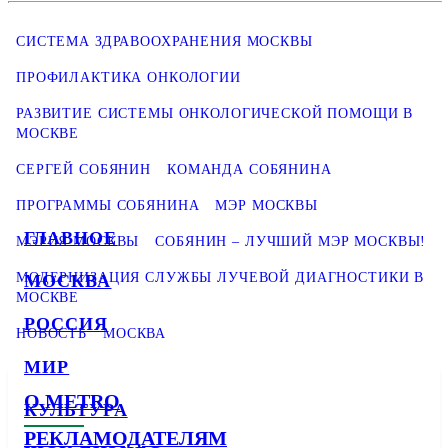
СИСТЕМА ЗДРАВООХРАНЕНИЯ МОСКВЫ
ПРОФИЛАКТИКА ОНКОЛОГИИ
РАЗВИТИЕ СИСТЕМЫ ОНКОЛОГИЧЕСКОЙ ПОМОЩИ В
МОСКВЕ
СЕРГЕЙ СОБЯНИН
КОМАНДА СОБЯНИНА
ПРОГРАММЫ СОБЯНИНА
МЭР МОСКВЫ
ГЛАВНОЕ
МЭРИЯ МОСКВЫ
СОБЯНИН – ЛУЧШИЙ МЭР МОСКВЫ!
МОДЕРНИЗАЦИЯ СЛУЖБЫ ЛУЧЕВОЙ ДИАГНОСТИКИ В
МОСКВА
МОСКВЕ
РОССИЯ
НОВОСТЬ
МОСКВА
МИР
О METRO
КУЛЬТУРА
РЕКЛАМОДАТЕЛЯМ