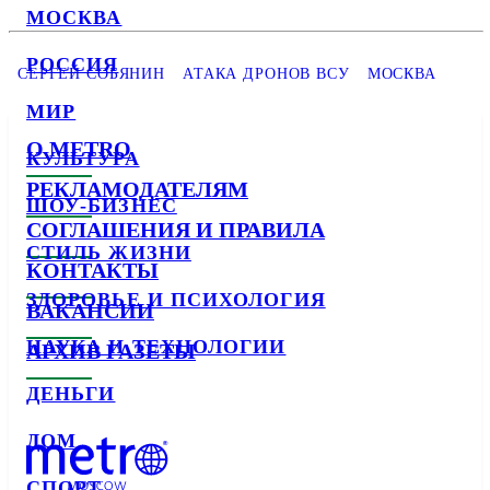
МОСКВА
РОССИЯ
СЕРГЕЙ СОБЯНИН
АТАКА ДРОНОВ ВСУ
МОСКВА
МИР
О METRO
КУЛЬТУРА
РЕКЛАМОДАТЕЛЯМ
ШОУ-БИЗНЕС
СОГЛАШЕНИЯ И ПРАВИЛА
СТИЛЬ ЖИЗНИ
КОНТАКТЫ
ЗДОРОВЬЕ И ПСИХОЛОГИЯ
ВАКАНСИИ
НАУКА И ТЕХНОЛОГИИ
АРХИВ ГАЗЕТЫ
ДЕНЬГИ
ДОМ
СПОРТ