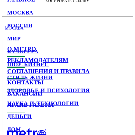
КОПИРОВАТЬ ССЫЛКУ
МОСКВА
РОССИЯ
МОСКВА
МИР
О METRO
КУЛЬТУРА
РЕКЛАМОДАТЕЛЯМ
ШОУ-БИЗНЕС
СОГЛАШЕНИЯ И ПРАВИЛА
СТИЛЬ ЖИЗНИ
КОНТАКТЫ
ЗДОРОВЬЕ И ПСИХОЛОГИЯ
ВАКАНСИИ
НАУКА И ТЕХНОЛОГИИ
АРХИВ ГАЗЕТЫ
ДЕНЬГИ
ДОМ