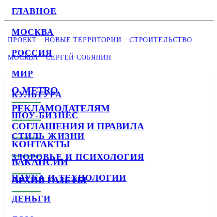
ГЛАВНОЕ
МОСКВА
ПРОЕКТ
НОВЫЕ ТЕРРИТОРИИ
СТРОИТЕЛЬСТВО
РОССИЯ
МОСКВА
СЕРГЕЙ СОБЯНИН
МИР
О METRO
КУЛЬТУРА
РЕКЛАМОДАТЕЛЯМ
ШОУ-БИЗНЕС
СОГЛАШЕНИЯ И ПРАВИЛА
СТИЛЬ ЖИЗНИ
КОНТАКТЫ
ЗДОРОВЬЕ И ПСИХОЛОГИЯ
ВАКАНСИИ
НАУКА И ТЕХНОЛОГИИ
АРХИВ ГАЗЕТЫ
ДЕНЬГИ