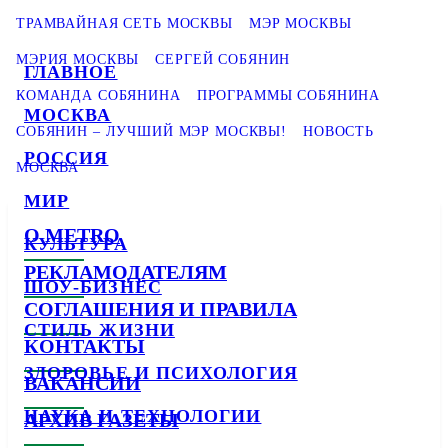
ТРАМВАЙНАЯ СЕТЬ МОСКВЫ
МЭР МОСКВЫ
МЭРИЯ МОСКВЫ
СЕРГЕЙ СОБЯНИН
ГЛАВНОЕ
КОМАНДА СОБЯНИНА
ПРОГРАММЫ СОБЯНИНА
МОСКВА
СОБЯНИН – ЛУЧШИЙ МЭР МОСКВЫ!
НОВОСТЬ
РОССИЯ
МОСКВА
МИР
О METRO
КУЛЬТУРА
РЕКЛАМОДАТЕЛЯМ
ШОУ-БИЗНЕС
СОГЛАШЕНИЯ И ПРАВИЛА
СТИЛЬ ЖИЗНИ
КОНТАКТЫ
ЗДОРОВЬЕ И ПСИХОЛОГИЯ
ВАКАНСИИ
НАУКА И ТЕХНОЛОГИИ
АРХИВ ГАЗЕТЫ