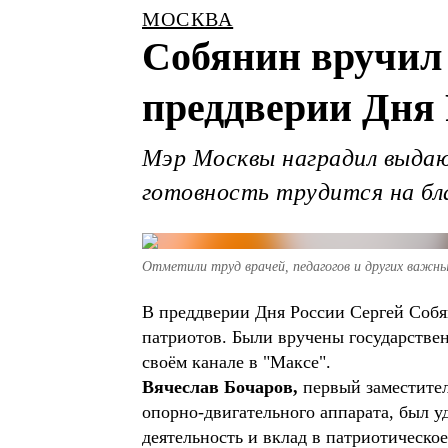
МОСКВА
Собянин вручил 
преддверии Дня 
Мэр Москвы наградил выдаю
готовность трудится на бл
Отметили труд врачей, педагогов и других важны
В преддверии Дня России Сергей Соб
патриотов. Были вручены государствен
своём канале в "Максе".
Вячеслав Бочаров,
первый заместител
опорно-двигательного аппарата, был у
деятельность и вклад в патриотическо