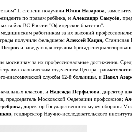
еством" II степени получили
Юлия Назарова
, заместите
езиденте по правам ребёнка, и
Александр Самусёв,
пред
ных войск ВС России "Офицерское братство".
медицинским работникам за их высокий профессионализ
аграды получили фельдшеры
Алексей Кацан,
Станислав 
 Петров
и заведующая отрядом бригад специализирован
ы москвичам за их профессиональные достижения. Сред
травматологическим отделением Центра травматологии 
лого-анатомической службы 62-й больницы, и
Павел Азар
 начальных классов, и
Надежда Перфилова
, директор шк
в,
председатель Московской Федерации профсоюзов;
Ал
реброва,
директор Государственного музея обороны Мо
нков,
гендиректор Научно-исследовательского института