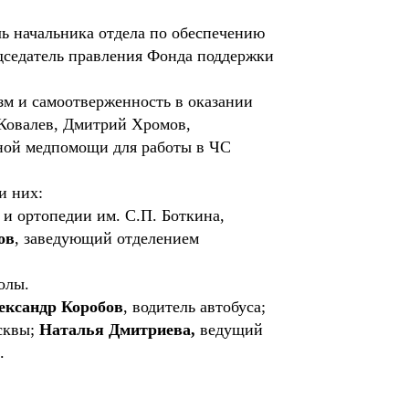
ль начальника отдела по обеспечению
седатель правления Фонда поддержки
м и самоотверженность в оказании
Ковалев, Дмитрий Хромов,
ной медпомощи для работы в ЧС
и них:
и ортопедии им. С.П. Боткина,
ов
, заведующий отделением
олы.
ександр Коробов
, водитель автобуса;
сквы;
Наталья Дмитриева,
ведущий
.