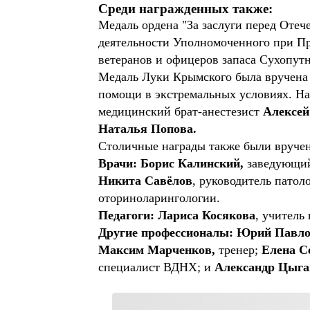
Среди награжденных также:
Медаль ордена "За заслуги перед Отеч
деятельности Уполномоченного при Пр
ветеранов и офицеров запаса Сухопут
Медаль Луки Крымского была вручена 
помощи в экстремальных условиях. Н
медицинский брат-анестезист
Алексей
Наталья Попова.
Столичные награды также были вручен
Врачи: Борис Калинский,
заведующий 
Никита Савёлов
, руководитель пато
оториноларингологии.
Педагоги: Лариса Косякова
, учитель
Другие профессионалы: Юрий Павло
Максим Марченков,
тренер;
Елена Се
специалист ВДНХ; и
Александр Цыга