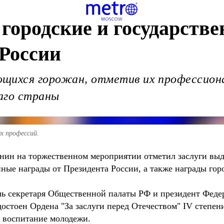
городские и государств
России
щихся горожан, отметив их профессион
аго страны
х профессий.
янин на торжественном мероприятии отметил заслуги в
ные награды от Президента России, а также награды го
ь секретаря Общественной палаты РФ и президент Феде
достоен Ордена "За заслуги перед Отечеством" IV степе
е воспитание молодежи.