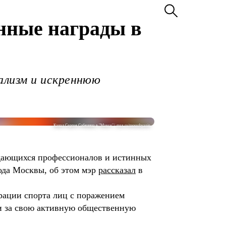
енные награды в
ализм и искреннюю
Канал Сергея Собянина в "Максе" | max.ru/mossobyanin
ыдающихся профессионалов и истинных
рода Москвы, об этом мэр
рассказал
в
рации спорта лиц с поражением
ни за свою активную общественную