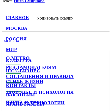
Текст
Инга Смирнова
ГЛАВНОЕ
КОПИРОВАТЬ ССЫЛКУ
МОСКВА
РОССИЯ
МОСКВА
МИР
О METRO
КУЛЬТУРА
РЕКЛАМОДАТЕЛЯМ
ШОУ-БИЗНЕС
СОГЛАШЕНИЯ И ПРАВИЛА
СТИЛЬ ЖИЗНИ
КОНТАКТЫ
ЗДОРОВЬЕ И ПСИХОЛОГИЯ
ВАКАНСИИ
НАУКА И ТЕХНОЛОГИИ
АРХИВ ГАЗЕТЫ