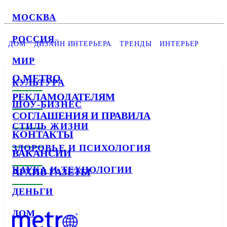
МОСКВА
РОССИЯ
ДОМ
ДИЗАЙН ИНТЕРЬЕРА
ТРЕНДЫ
ИНТЕРЬЕР
МИР
О METRO
КУЛЬТУРА
РЕКЛАМОДАТЕЛЯМ
ШОУ-БИЗНЕС
СОГЛАШЕНИЯ И ПРАВИЛА
СТИЛЬ ЖИЗНИ
КОНТАКТЫ
ЗДОРОВЬЕ И ПСИХОЛОГИЯ
ВАКАНСИИ
НАУКА И ТЕХНОЛОГИИ
АРХИВ ГАЗЕТЫ
ДЕНЬГИ
ДОМ