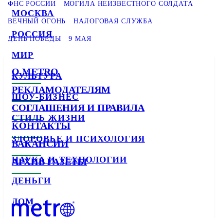
ФНС РОССИИ
МОГИЛА НЕИЗВЕСТНОГО СОЛДАТА
МОСКВА
ВЕЧНЫЙ ОГОНЬ
НАЛОГОВАЯ СЛУЖБА
РОССИЯ
ДЕНЬ ПОБЕДЫ
9 МАЯ
МИР
О METRO
КУЛЬТУРА
РЕКЛАМОДАТЕЛЯМ
ШОУ-БИЗНЕС
СОГЛАШЕНИЯ И ПРАВИЛА
СТИЛЬ ЖИЗНИ
КОНТАКТЫ
ЗДОРОВЬЕ И ПСИХОЛОГИЯ
ВАКАНСИИ
НАУКА И ТЕХНОЛОГИИ
АРХИВ ГАЗЕТЫ
ДЕНЬГИ
ДОМ