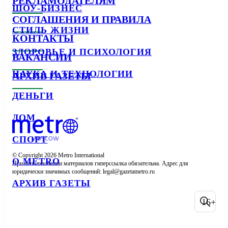
РЕКЛАМОДАТЕЛЯМ
ШОУ-БИЗНЕС
СОГЛАШЕНИЯ И ПРАВИЛА
СТИЛЬ ЖИЗНИ
КОНТАКТЫ
ЗДОРОВЬЕ И ПСИХОЛОГИЯ
ВАКАНСИИ
НАУКА И ТЕХНОЛОГИИ
АРХИВ ГАЗЕТЫ
ДЕНЬГИ
ДОМ
СПОРТ
© Copyright 2026 Metro International

О METRO
При использовании материалов гиперссылка обязательна. Адрес для 
юридически значимых сообщений: 
АРХИВ ГАЗЕТЫ
16+