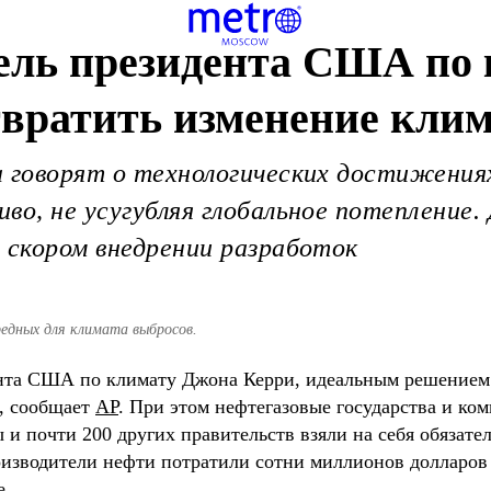
ель президента США по 
вратить изменение кли
а говорят о технологических достижения
во, не усугубляя глобальное потепление
 скором внедрении разработок
редных для климата выбросов.
ента США по климату Джона Керри, идеальным решением
, сообщает
AP
. При этом нефтегазовые государства и ко
 и почти 200 других правительств взяли на себя обязате
оизводители нефти потратили сотни миллионов долларов
е.