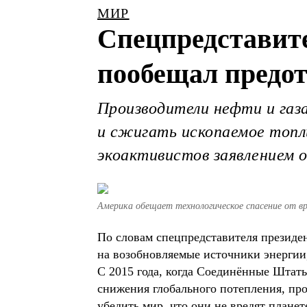
МИР
Спецпредставит
пообещал предот
Производители нефти и газ
и сжигать ископаемое топли
экоактивистов заявлением о
Америка обещает технологическое спасение от в
По словам спецпредставителя презид
на возобновляемые источники энергии
С 2015 года, когда Соединённые Штаты
снижения глобального потепления, пр
убедить мир, что они не вредят планет