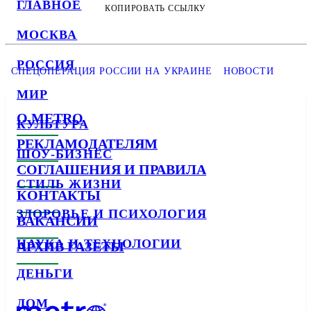
ГЛАВНОЕ
КОПИРОВАТЬ ССЫЛКУ
МОСКВА
РОССИЯ
СПЕЦОПЕРАЦИЯ РОССИИ НА УКРАИНЕ
НОВОСТИ
МИР
О METRO
КУЛЬТУРА
РЕКЛАМОДАТЕЛЯМ
ШОУ-БИЗНЕС
СОГЛАШЕНИЯ И ПРАВИЛА
СТИЛЬ ЖИЗНИ
КОНТАКТЫ
ЗДОРОВЬЕ И ПСИХОЛОГИЯ
ВАКАНСИИ
НАУКА И ТЕХНОЛОГИИ
АРХИВ ГАЗЕТЫ
ДЕНЬГИ
ДОМ