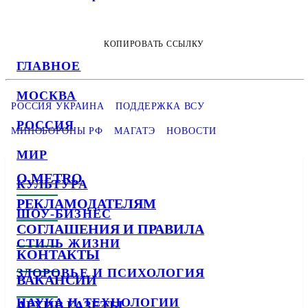
КОПИРОВАТЬ ССЫЛКУ
ГЛАВНОЕ
МОСКВА
РОССИЯ УКРАИНА
ПОДДЕРЖКА ВСУ
РОССИЯ
МИНОБОРОНЫ РФ
МАГАТЭ
НОВОСТИ
МИР
О METRO
КУЛЬТУРА
РЕКЛАМОДАТЕЛЯМ
ШОУ-БИЗНЕС
СОГЛАШЕНИЯ И ПРАВИЛА
СТИЛЬ ЖИЗНИ
КОНТАКТЫ
ЗДОРОВЬЕ И ПСИХОЛОГИЯ
ВАКАНСИИ
НАУКА И ТЕХНОЛОГИИ
АРХИВ ГАЗЕТЫ