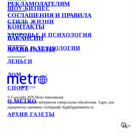
РЕКЛАМОДАТЕЛЯМ
ШОУ-БИЗНЕС
СОГЛАШЕНИЯ И ПРАВИЛА
СТИЛЬ ЖИЗНИ
КОНТАКТЫ
ЗДОРОВЬЕ И ПСИХОЛОГИЯ
ВАКАНСИИ
НАУКА И ТЕХНОЛОГИИ
АРХИВ ГАЗЕТЫ
ДЕНЬГИ
ДОМ
СПОРТ
© Copyright 2026 Metro International

О METRO
При использовании материалов гиперссылка обязательна. Адрес для 
юридически значимых сообщений: 
АРХИВ ГАЗЕТЫ
16+