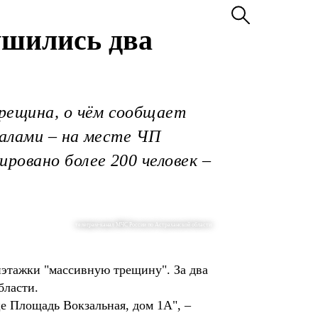
ушились два
трещина, о чём сообщает
валами – на месте ЧП
ровано более 200 человек –
телеграм-канал МЧС России по Астраханской области
иэтажки "массивную трещину". За два
бласти.
е Площадь Вокзальная, дом 1А", –