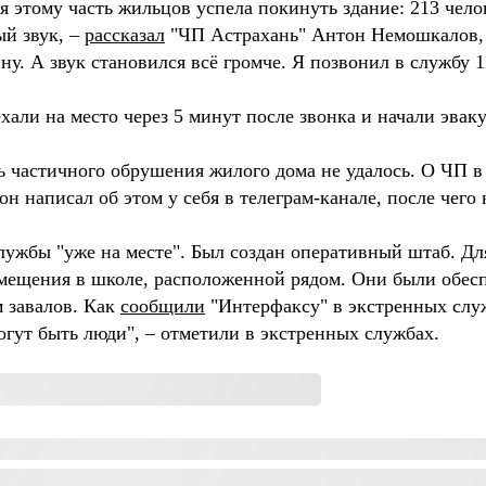
этому часть жильцов успела покинуть здание: 213 челове
ый звук, –
рассказал
"ЧП Астрахань" Антон Немошкалов, т
ину. А звук становился всё громче. Я позвонил в службу 
али на место через 5 минут после звонка и начали эвак
ь частичного обрушения жилого дома не удалось. О ЧП 
он написал об этом у себя в телеграм-канале, после чего
ужбы "уже на месте". Был создан оперативный штаб. Дл
змещения в школе, расположенной рядом. Они были обес
м завалов. Как
сообщили
"Интерфаксу" в экстренных служ
огут быть люди", – отметили в экстренных службах.