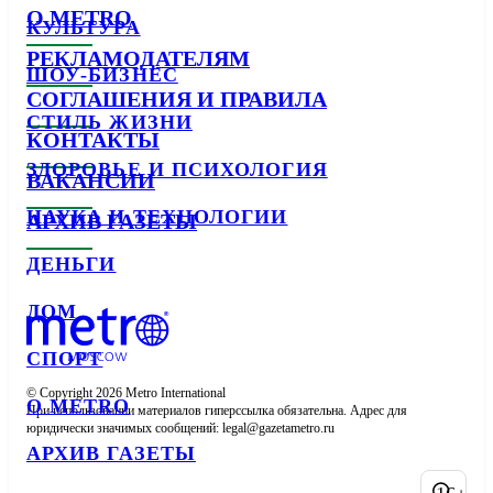
О METRO
КУЛЬТУРА
РЕКЛАМОДАТЕЛЯМ
ШОУ-БИЗНЕС
СОГЛАШЕНИЯ И ПРАВИЛА
СТИЛЬ ЖИЗНИ
КОНТАКТЫ
ЗДОРОВЬЕ И ПСИХОЛОГИЯ
ВАКАНСИИ
НАУКА И ТЕХНОЛОГИИ
АРХИВ ГАЗЕТЫ
ДЕНЬГИ
ДОМ
СПОРТ
© Copyright 2026 Metro International

О METRO
При использовании материалов гиперссылка обязательна. Адрес для 
юридически значимых сообщений: 
АРХИВ ГАЗЕТЫ