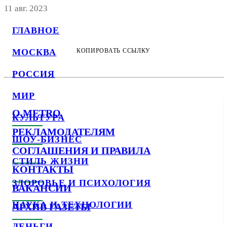
11 авг. 2023
ГЛАВНОЕ
МОСКВА
КОПИРОВАТЬ ССЫЛКУ
РОССИЯ
МИР
О METRO
КУЛЬТУРА
РЕКЛАМОДАТЕЛЯМ
ШОУ-БИЗНЕС
СОГЛАШЕНИЯ И ПРАВИЛА
СТИЛЬ ЖИЗНИ
КОНТАКТЫ
ЗДОРОВЬЕ И ПСИХОЛОГИЯ
ВАКАНСИИ
НАУКА И ТЕХНОЛОГИИ
АРХИВ ГАЗЕТЫ
ДЕНЬГИ