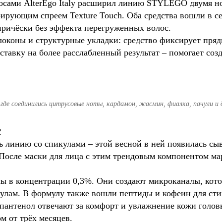
лосами AlterEgo Italy расширил линию STYLEGO двумя н
рирующим спреем Texture Touch. Оба средства вошли в се
 причёски без эффекта перегруженных волос.
локоны и структурные укладки: средство фиксирует пряди
 ставку на более расслабленный результат – помогает со
 где соединились цитрусовые ноты, кардамон, жасмин, фиалка, пачули и
с
линию со спикулами – этой весной в ней появилась сыв
осле маски для лица с этим трендовым компонентом марк
лы в концентрации 0,3%. Они создают микроканалы, ко
улам. В формулу также вошли пептиды и кофеин для сти
 пантенол отвечают за комфорт и увлажнение кожи голо
м от трёх месяцев.