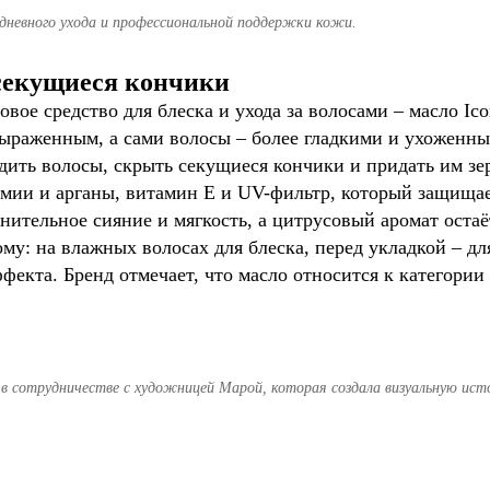
дневного ухода и профессиональной поддержки кожи.
 секущиеся кончики
вое средство для блеска и ухода за волосами – масло Ico
выраженным, а сами волосы – более гладкими и ухоженн
дить волосы, скрыть секущиеся кончики и придать им зе
амии и арганы, витамин Е и UV-фильтр, который защищае
лнительное сияние и мягкость, а цитрусовый аромат оста
му: на влажных волосах для блеска, перед укладкой – дл
фекта. Бренд отмечает, что масло относится к категории 
в сотрудничестве с художницей Марой, которая создала визуальную ис