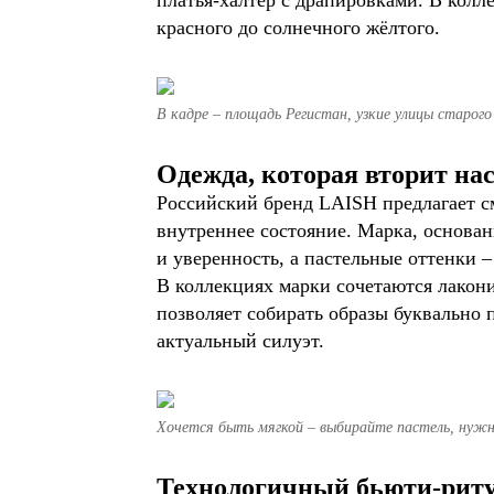
платья-халтер с драпировками. В колл
красного до солнечного жёлтого.
В кадре – площадь Регистан, узкие улицы старого
Одежда, которая вторит на
Российский бренд LAISH предлагает см
внутреннее состояние. Марка, основанн
и уверенность, а пастельные оттенки –
В коллекциях марки сочетаются лакони
позволяет собирать образы буквально 
актуальный силуэт.
Хочется быть мягкой – выбирайте пастель, нужно
Технологичный бьюти-рит