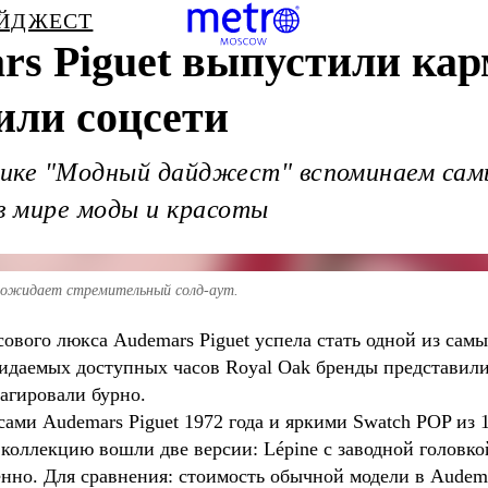
ЙДЖЕСТ
rs Piguet выпустили ка
или соцсети
рике "Модный дайджест" вспоминаем сам
в мире моды и красоты
о ожидает стремительный солд-аут.
ового люкса Audemars Piguet успела стать одной из сам
ожидаемых доступных часов Royal Oak бренды представил
агировали бурно.
ми Audemars Piguet 1972 года и яркими Swatch POP из 1
 коллекцию вошли две версии: Lépine с заводной головкой 
нно. Для сравнения: стоимость обычной модели в Audemar