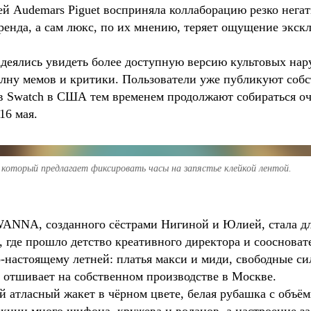
й Audemars Piguet восприняла коллаборацию резко негат
енда, а сам люкс, по их мнению, теряет ощущение экск
деялись увидеть более доступную версию культовых нар
лну мемов и критики. Пользователи уже публикуют собс
 Swatch в США тем временем продолжают собираться оч
16 мая.
, который предлагает фиксировать часы на запястье клейкой лентой.
ANNA, созданного сёстрами Нигиной и Юлией, стала дл
 где прошло детство креативного директора и сооснова
-настоящему летней: платья макси и миди, свободные си
 отшивает на собственном производстве в Москве.
 атласный жакет в чёрном цвете, белая рубашка с объё