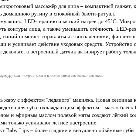
микротоковый массажёр для лица – компактный гаджет, 
ть домашнюю рутину в спокойный бьюти-ритуал.
имуляцию, LED-терапию и мягкий нагрев до 45°C. Микр
ть контуры лица, а также уменьшить отёчность. LED-ре
 синий помогает справляться с воспалениями, фиолетовы
шц и усиливает действие уходовых средств. Устройство 
и декольте, а встроенный датчик активирует работу толь
едуру для тонуса кожи и более свежего внешнего вида.
ть жару с эффектом "ледяного" макияжа. Новая сезонная
редства для губ с охлаждающим эффектом – масло-блеск 
олом и эфирным маслом полевой мяты создают лёгкий хо
ми только усиливают летнее настроение.
кт Baby Lips – более гладкие и визуально объёмные губы