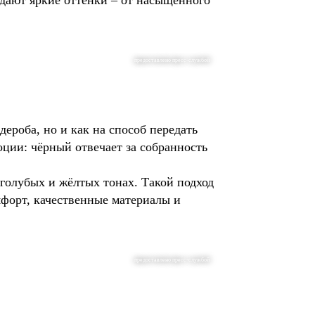
адают яркие оттенки – от насыщенного
предоставлено пресс-службой
ероба, но и как на способ передать
оции: чёрный отвечает за собранность
голубых и жёлтых тонах. Такой подход
мфорт, качественные материалы и
предоставлено пресс-службой