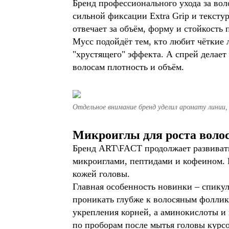
Бренд профессионального ухода за во
сильной фиксации Extra Grip и тексту
отвечает за объём, форму и стойкость
Мусс подойдёт тем, кто любит чёткие 
"хрустящего" эффекта. А спрей делает
волосам плотность и объём.
Отдельное внимание бренд уделил аромату линии,
Микроиглы для роста воло
Бренд ART\FACT продолжает развивать 
микроиглами, пептидами и кофеином. П
кожей головы.
Главная особенность новинки – спику
проникать глубже к волосяным фоллик
укрепления корней, а аминокислоты и
по проборам после мытья головы курсо