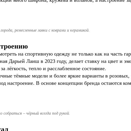
екции много шифона, кружева и воланов, а настроение з
 города, ремесленные лавки с коврами и керамикой.
строению
отреть на спортивную одежду не только как на часть гард
ая Дарьей Лаиш в 2023 году, делает ставку на цвет и эм
 за лёгкость, тепло и расслабленное состояние.
чные тёмные модели и более яркие варианты в розовых, 
под настроение. В основе концепции бренда остаются ко
 собраться – чёрный всегда под рукой.
уал