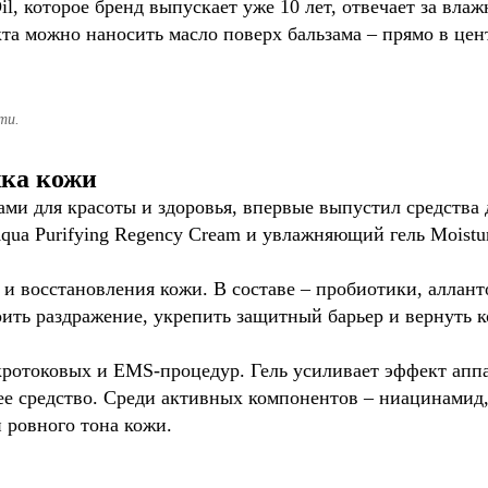
il, которое бренд выпускает уже 10 лет, отвечает за вл
а можно наносить масло поверх бальзама – прямо в цент
ти.
ка кожи
и для красоты и здоровья, впервые выпустил средства д
a Purifying Regency Cream и увлажняющий гель Moistur
 и восстановления кожи. В составе – пробиотики, аллан
оить раздражение, укрепить защитный барьер и вернуть 
кротоковых и EMS-процедур. Гель усиливает эффект апп
е средство. Среди активных компонентов – ниацинамид,
 ровного тона кожи.