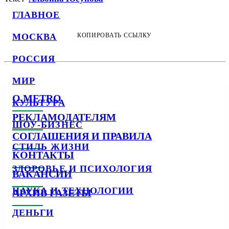
ГЛАВНОЕ
МОСКВА
КОПИРОВАТЬ ССЫЛКУ
РОССИЯ
МИР
О METRO
КУЛЬТУРА
РЕКЛАМОДАТЕЛЯМ
ШОУ-БИЗНЕС
СОГЛАШЕНИЯ И ПРАВИЛА
СТИЛЬ ЖИЗНИ
КОНТАКТЫ
ЗДОРОВЬЕ И ПСИХОЛОГИЯ
ВАКАНСИИ
НАУКА И ТЕХНОЛОГИИ
АРХИВ ГАЗЕТЫ
ДЕНЬГИ