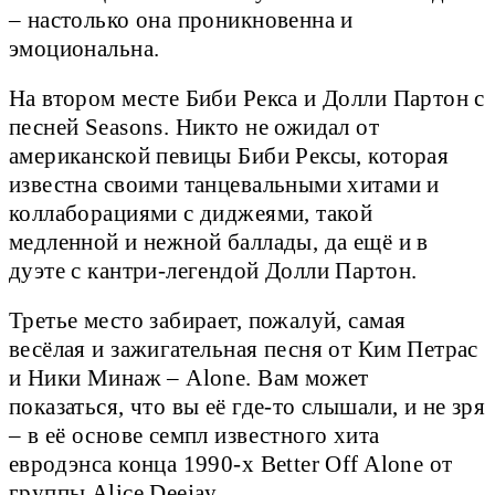
– настолько она проникновенна и
эмоциональна.
На втором месте Биби Рекса и Долли Партон с
песней Seasons. Никто не ожидал от
американской певицы Биби Рексы, которая
известна своими танцевальными хитами и
коллаборациями с диджеями, такой
медленной и нежной баллады, да ещё и в
дуэте с кантри-легендой Долли Партон.
Третье место забирает, пожалуй, самая
весёлая и зажигательная песня от Ким Петрас
и Ники Минаж – Alone. Вам может
показаться, что вы её где-то слышали, и не зря
– в её основе семпл известного хита
евродэнса конца 1990-х Better Off Alone от
группы Alice Deejay.