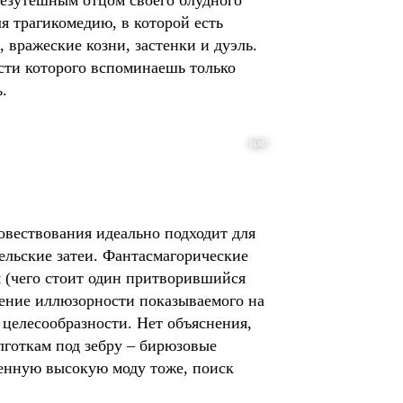
 безутешным отцом своего блудного
 трагикомедию, в которой есть
вражеские козни, застенки и дуэль.
ости которого вспоминаешь только
.
РАМТ
овествования идеально подходит для
ельские затеи. Фантасмагорические
 (чего стоит один притворившийся
ение иллюзорности показываемого на
 целесообразности. Нет объяснения,
лготкам под зебру – бирюзовые
еменную высокую моду тоже, поиск