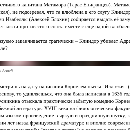
вастливого капитана Матамора (Тарас Епифанцев). Матамо
я), не подозревая, что та влюблена в его слугу Клиндор
тец Изабеллы (Алексей Блохин) собирается выдать её зам
тёт козни против этого союза вместе с ещё одной влюбл
уемо заканчивается трагически – Клиндор убивает Адрас
еле?
и детей.
 смотришь на дату написания Корнелем пьесы "Иллюзия" (
 основу, то удивляешься, что она была написана в 1636 год
усникина отыскала практически забытую комедию Корнеля
бежной литературы XVIII века на филологических факуль
м языком произведение в яркую и праздничную шутку, к
тни лет назад французский драматург, и вполне современ