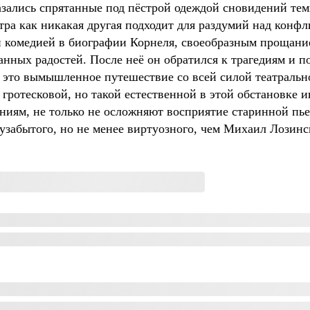
зались спрятанные под пёстрой одеждой сновидений темы
атра как никакая другая подходит для раздумий над конфл
й комедией в биографии Корнеля, своеобразным прощан
нных радостей. После неё он обратился к трагедиям и по
 это вымышленное путешествие со всей силой театрально
 гротесковой, но такой естественной в этой обстановке 
ниям, не только не осложняют восприятие старинной пьес
узабытого, но не менее виртуозного, чем Михаил Лозинс