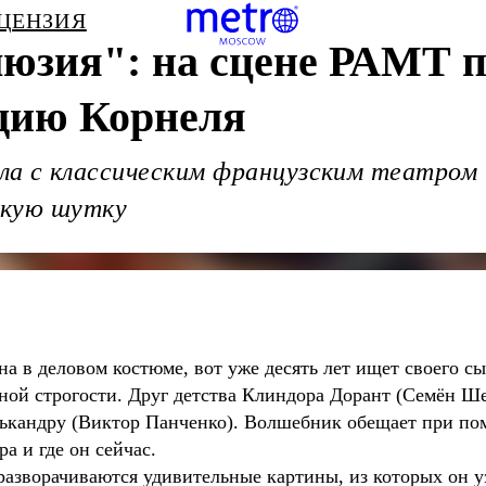
ЕЦЕНЗИЯ
люзия": на сцене РАМТ 
дию Корнеля
а с классическим французским театром и
ркую шутку
 в деловом костюме, вот уже десять лет ищет своего с
рной строгости. Друг детства Клиндора Дорант (Семён Ш
лькандру (Виктор Панченко). Волшебник обещает при п
а и где он сейчас.
зворачиваются удивительные картины, из которых он уз