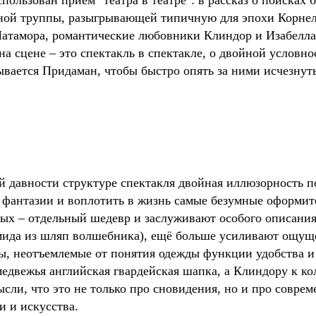
пользован приём "театра в театре": в рассказ о поисках
ной труппы, разыгрывающей типичную для эпохи Корнеля
атамора, романтические любовники Клиндор и Изабелла, 
на сцене – это спектакль в спектакле, о двойной условн
азывается Придаман, чтобы быстро опять за ними исчезнуть
й давности структуре спектакля двойная иллюзорность п
й фантазии и воплотить в жизнь самые безумные оформит
ых – отдельный шедевр и заслуживают особого описания
ида из шляп волшебника), ещё больше усиливают ощущ
бы, неотъемлемые от понятия одежды функции удобства и
медвежья английская гвардейская шапка, а Клиндору к ко
ысли, что это не только про сновидения, но и про совр
и и искусства.