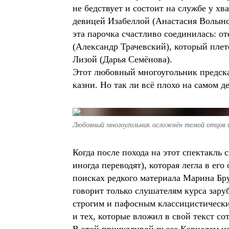
не бедствует и состоит на службе у х
девицей Изабеллой (Анастасия Волынска
эта парочка счастливо соединилась: о
(Александр Трачевский), который пле
Лизой (Дарья Семёнова).
Этот любовный многоугольник предсказ
казни. Но так ли всё плохо на самом д
Любовный многоугольник осложнён темой отцов 
Когда после похода на этот спектакль
иногда переводят), которая легла в его
поисках редкого материала Марина Бр
говорит только слушателям курса зару
строгим и пафосным классицистически
и тех, которые вложил в свой текст со