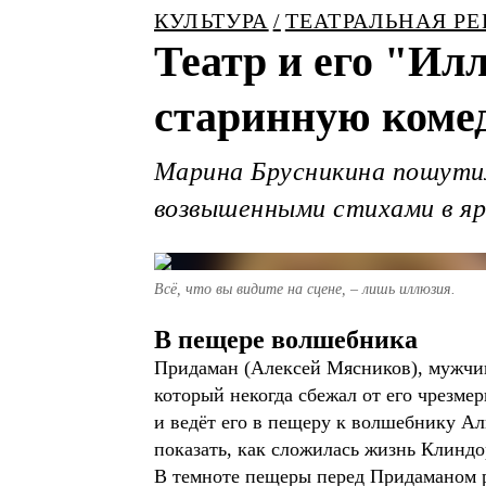
КУЛЬТУРА
ТЕАТРАЛЬНАЯ Р
Театр и его "Ил
старинную коме
Марина Брусникина пошутил
возвышенными стихами в я
Всё, что вы видите на сцене, – лишь иллюзия.
В пещере волшебника
Придаман (Алексей Мясников), мужчина
который некогда сбежал от его чрезме
и ведёт его в пещеру к волшебнику А
показать, как сложилась жизнь Клиндор
В темноте пещеры перед Придаманом ра