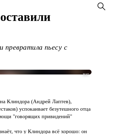
поставили
 превратила пьесу с
РАМТ
ына Клиндора (Андрей Лаптев),
естаков) успокаивает безутешного отца
омощи "говорящих привидений"
наёт, что у Клиндора всё хорошо: он