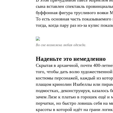
В этой причудливой пьесе Корнелем ис
сына вставлен спектакль провинциаль
буффонная фигура трусливого вояки М
То есть основная часть показываемого 
тогда, когда пару раз из-за кулис пок
Во сне возможна любая одежда.
Наденьте это немедленно
Скрытая в архаичной, почти 400-летне
того, чтобы дать волю художественно
костюмы персонажей, каждый из котор
плащом кринолин Изабеллы или пирам
подмостках, деконструируя, казалось 
зачем Лизе к платью в горошек ещё и 
перчатки, но быстро ловишь себя на м
красоты в которой идёт на грани логик