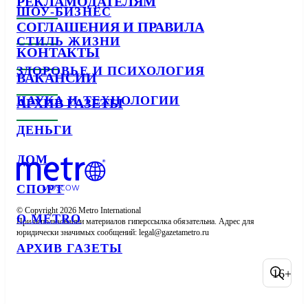
РЕКЛАМОДАТЕЛЯМ
ШОУ-БИЗНЕС
СОГЛАШЕНИЯ И ПРАВИЛА
СТИЛЬ ЖИЗНИ
КОНТАКТЫ
ЗДОРОВЬЕ И ПСИХОЛОГИЯ
ВАКАНСИИ
НАУКА И ТЕХНОЛОГИИ
АРХИВ ГАЗЕТЫ
ДЕНЬГИ
ДОМ
СПОРТ
© Copyright 2026 Metro International

О METRO
При использовании материалов гиперссылка обязательна. Адрес для 
юридически значимых сообщений: 
АРХИВ ГАЗЕТЫ
16+